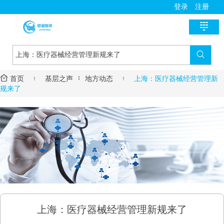
登录
注册

首页

新医讯


首页

基层之声
地方动态

上海：医疗器械经营管理新
国家政策
医师助手
规来了
地方动态
用药指导
基层风采
诊疗指南
名医风采
医学教育
医疗技术
名院展示
资料学习
慢病管理
药房明星
培训课程
疾病筛查
学术沙龙
服务流程
上海：医疗器械经营管理新规来了
进修学习