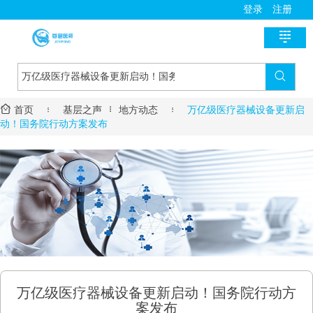
登录
注册

首页

新医讯


首页

基层之声
地方动态

万亿级医疗器械设备更新启
国家政策
医师助手
动！国务院行动方案发布
地方动态
用药指导
基层风采
诊疗指南
名医风采
医学教育
医疗技术
名院展示
资料学习
慢病管理
药房明星
培训课程
疾病筛查
学术沙龙
服务流程
万亿级医疗器械设备更新启动！国务院行动方
进修学习
案发布